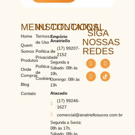
MENU
INSTITUCIONAL
CONTATOS
SIGA
Home
Termos
Empório
NOSSAS
Anatriello
de Uso
Quem
(17) 99207-
REDES
Somos
Política de
2152
Privacidade
Produtos
Segunda a
Política
Sábado: 08h às
Onde
de
19h,
Comprar
Cookies
Domingo: 08h às
Blog
13h
Atacado
Contato
(17) 99246-
1627
comercial@anatriellosucos.com.br
Segunda a Sexta:
08h às 17h,
Sábado: 08h às