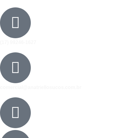
(17) 99246-1627
comercial@anatriellosucos.com.br