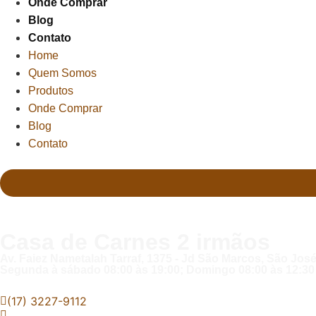
Onde Comprar
Blog
Contato
Home
Quem Somos
Produtos
Onde Comprar
Blog
Contato
Casa de Carnes 2 irmãos
Av. Faiez Nametalah Tarraf, 1375 - Jd São Marcos, São José
Segunda à sábado 08:00 às 19:00; Domingo 08:00 às 12:30
(17) 3227-9112