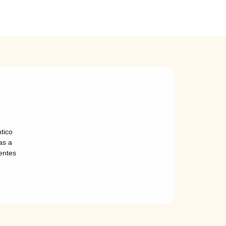
R
tico
as a
entes