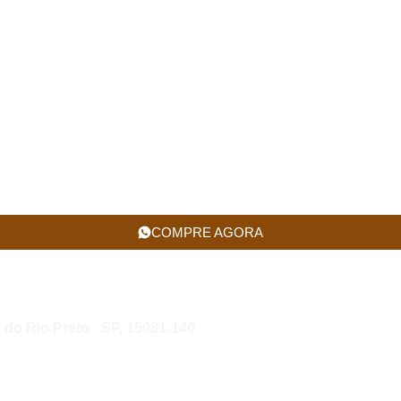
COMPRE AGORA
 do Rio Preto - SP, 15081-140