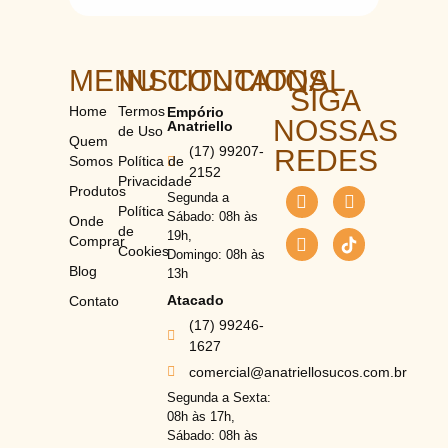
MENU
INSTITUCIONAL
CONTATOS
SIGA
Home
Termos
Empório
NOSSAS
Anatriello
de Uso
Quem
(17) 99207-
REDES
Somos
Política de
2152
Privacidade
Produtos
Segunda a
Política
Sábado: 08h às
Onde
de
19h,
Comprar
Cookies
Domingo: 08h às
Blog
13h
Atacado
Contato
(17) 99246-
1627
comercial@anatriellosucos.com.br
Segunda a Sexta:
08h às 17h,
Sábado: 08h às