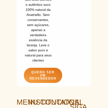
o autêntico suco
100% natural da
Anatriello. Sem
conservantes,
sem açúcares,
apenas a
verdadeira
essência da
laranja. Leve o
sabor puro e
natural para seus
clientes
QUERO SER
UM
REVENDEDOR
MENU
INSTITUCIONAL
CONTATOS
SIGA