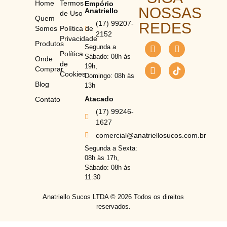
Home
Termos
Empório
NOSSAS
Anatriello
de Uso
Quem
(17) 99207-
REDES
Somos
Política de
2152
Privacidade
Produtos
Segunda a
Política
Sábado: 08h às
Onde
de
19h,
Comprar
Cookies
Domingo: 08h às
Blog
13h
Atacado
Contato
(17) 99246-
1627
comercial@anatriellosucos.com.br
Segunda a Sexta:
08h às 17h,
Sábado: 08h às
11:30
Anatriello Sucos LTDA ©
2026
Todos os direitos
reservados.