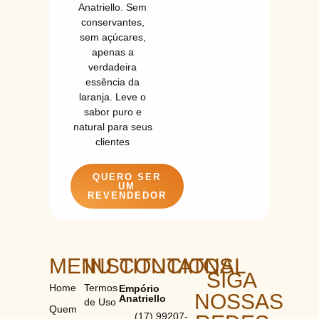
Anatriello. Sem
conservantes,
sem açúcares,
apenas a
verdadeira
essência da
laranja. Leve o
sabor puro e
natural para seus
clientes
QUERO SER
UM
REVENDEDOR
MENU
INSTITUCIONAL
CONTATOS
SIGA
Home
Termos
Empório
NOSSAS
Anatriello
de Uso
Quem
(17) 99207-