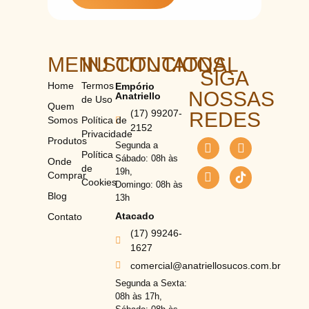
MENU
INSTITUCIONAL
CONTATOS
SIGA
Home
Termos
Empório
NOSSAS
Anatriello
de Uso
Quem
(17) 99207-
REDES
Somos
Política de
2152
Privacidade
Produtos
Segunda a
Política
Sábado: 08h às
Onde
de
19h,
Comprar
Cookies
Domingo: 08h às
Blog
13h
Atacado
Contato
(17) 99246-
1627
comercial@anatriellosucos.com.br
Segunda a Sexta:
08h às 17h,