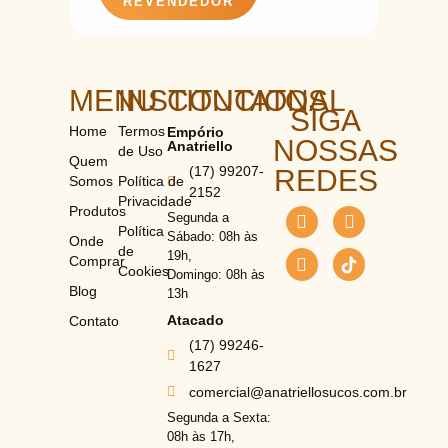
REVENDEDOR
MENU
INSTITUCIONAL
CONTATOS
SIGA
Home
Termos
Empório
NOSSAS
Anatriello
de Uso
Quem
(17) 99207-
REDES
Somos
Política de
2152
Privacidade
Produtos
Segunda a
Política
Sábado: 08h às
Onde
de
19h,
Comprar
Cookies
Domingo: 08h às
Blog
13h
Atacado
Contato
(17) 99246-
1627
comercial@anatriellosucos.com.br
Segunda a Sexta:
08h às 17h,