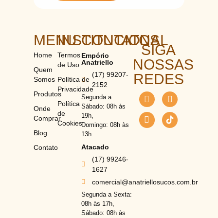
MENU
INSTITUCIONAL
CONTATOS
SIGA
Home
Termos
Empório
NOSSAS
Anatriello
de Uso
Quem
(17) 99207-
REDES
Somos
Política de
2152
Privacidade
Produtos
Segunda a
Política
Sábado: 08h às
Onde
de
19h,
Comprar
Cookies
Domingo: 08h às
Blog
13h
Atacado
Contato
(17) 99246-
1627
comercial@anatriellosucos.com.br
Segunda a Sexta:
08h às 17h,
Sábado: 08h às