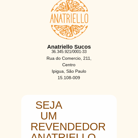
Anatriello Sucos
36.345.921/0001-33
Rua do Comercio, 211,
Centro
Ipigua, São Paulo
15.108-009
SEJA
UM
REVENDEDOR
ANATRIELLO