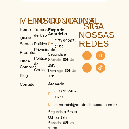
MENU
INSTITUCIONAL
CONTATOS
SIGA
Home
Termos
Empório
NOSSAS
Anatriello
de Uso
Quem
(17) 99207-
REDES
Somos
Política de
2152
Privacidade
Produtos
Segunda a
Política
Sábado: 08h às
Onde
de
19h,
Comprar
Cookies
Domingo: 08h às
Blog
13h
Atacado
Contato
(17) 99246-
1627
comercial@anatriellosucos.com.br
Segunda a Sexta:
08h às 17h,
Sábado: 08h às
11:30