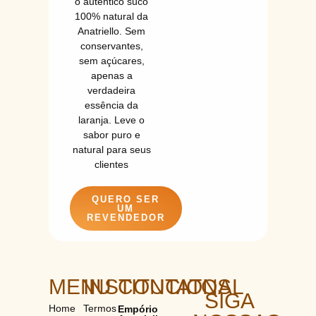
o autêntico suco
100% natural da
Anatriello. Sem
conservantes,
sem açúcares,
apenas a
verdadeira
essência da
laranja. Leve o
sabor puro e
natural para seus
clientes
QUERO SER
UM
REVENDEDOR
MENU
INSTITUCIONAL
CONTATOS
SIGA
Home
Termos
Empório