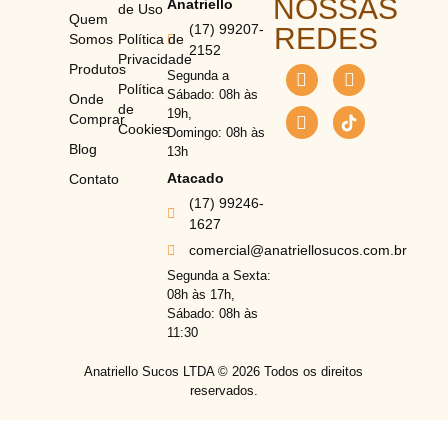
NOSSAS
Anatriello
de Uso
Quem
(17) 99207-
REDES
Somos
Política de
2152
Privacidade
Produtos
Segunda a
Política
Sábado: 08h às
Onde
de
19h,
Comprar
Cookies
Domingo: 08h às
Blog
13h
Atacado
Contato
(17) 99246-
1627
comercial@anatriellosucos.com.br
Segunda a Sexta:
08h às 17h,
Sábado: 08h às
11:30
Anatriello Sucos LTDA ©
2026
Todos os direitos
reservados.