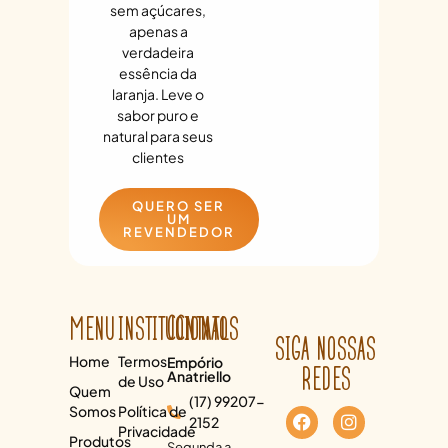
sem açúcares,
apenas a
verdadeira
essência da
laranja. Leve o
sabor puro e
natural para seus
clientes
QUERO SER
UM
REVENDEDOR
MENU
INSTITUCIONAL
CONTATOS
SIGA NOSSAS
Home
Termos
Empório
REDES
Anatriello
de Uso
Quem
(17) 99207-
Somos
Política de
2152
Privacidade
Produtos
Segunda a