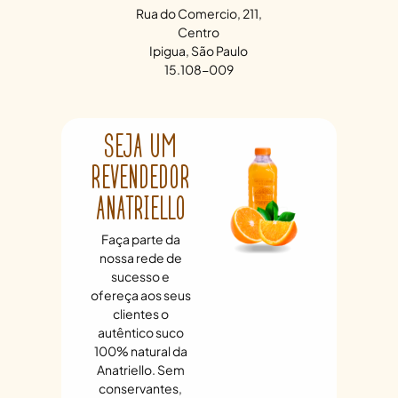
Rua do Comercio, 211,
Centro
Ipigua, São Paulo
15.108-009
SEJA UM
REVENDEDOR
ANATRIELLO
Faça parte da
nossa rede de
sucesso e
ofereça aos seus
clientes o
autêntico suco
100% natural da
Anatriello. Sem
conservantes,