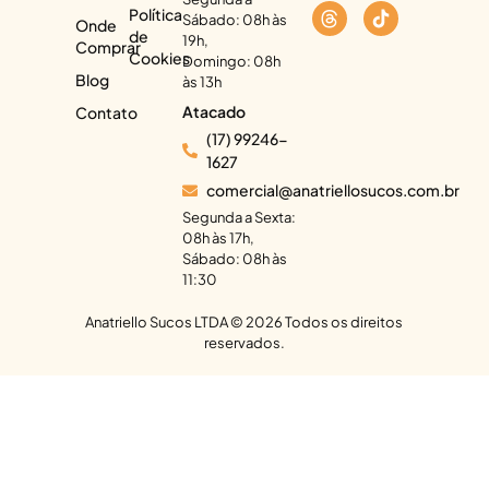
Política
Sábado: 08h às
Onde
de
19h,
Comprar
Cookies
Domingo: 08h
Blog
às 13h
Atacado
Contato
(17) 99246-
1627
comercial@anatriellosucos.com.br
Segunda a Sexta:
08h às 17h,
Sábado: 08h às
11:30
Anatriello Sucos LTDA ©
2026
Todos os direitos
reservados.