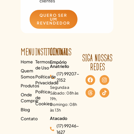
clientes
QUERO SER
UM
REVENDEDOR
MENU
INSTITUCIONAL
CONTATOS
SIGA NOSSAS
Home
Termos
Empório
REDES
Anatriello
de Uso
Quem
(17) 99207-
Somos
Política de
2152
Privacidade
Produtos
Segunda a
Política
Sábado: 08h às
Onde
de
19h,
Comprar
Cookies
Domingo: 08h
Blog
às 13h
Atacado
Contato
(17) 99246-
1627