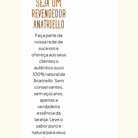
SEJA UM
REVENDEDOR
ANATRIELLO
Faça parte da
nossa rede de
sucesso e
ofereça aos seus
clientes o
autêntico suco
100% natural da
Anatriello. Sem
conservantes,
sem açúcares,
apenas a
verdadeira
essência da
laranja. Leve o
sabor puro e
natural para seus