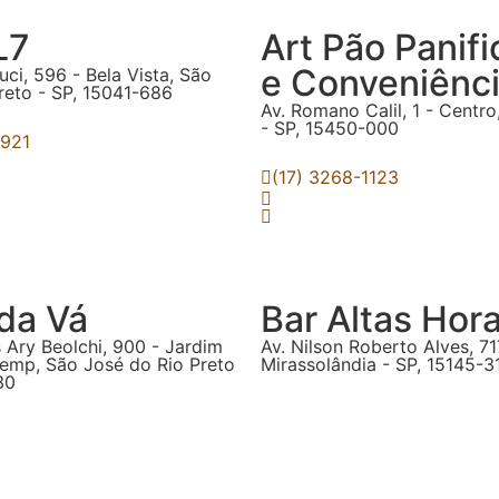
L7
Art Pão Panif
e Conveniênc
uci, 596 - Bela Vista, São
reto - SP, 15041-686
Av. Romano Calil, 1 - Centr
- SP, 15450-000
6921
(17) 3268-1123
da Vá
Bar Altas Hor
 Ary Beolchi, 900 - Jardim
Av. Nilson Roberto Alves, 71
temp, São José do Rio Preto
Mirassolândia - SP, 15145-3
30