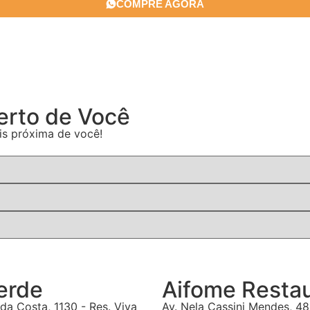
COMPRE AGORA
Perto de Você
is próxima de você!
erde
Aifome Resta
da Costa, 1130 - Res. Viva
Av. Nela Cassini Mendes, 48