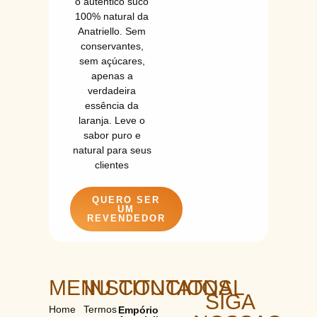
o autêntico suco
100% natural da
Anatriello. Sem
conservantes,
sem açúcares,
apenas a
verdadeira
essência da
laranja. Leve o
sabor puro e
natural para seus
clientes
QUERO SER
UM
REVENDEDOR
MENU
INSTITUCIONAL
CONTATOS
SIGA
Home
Termos
Empório