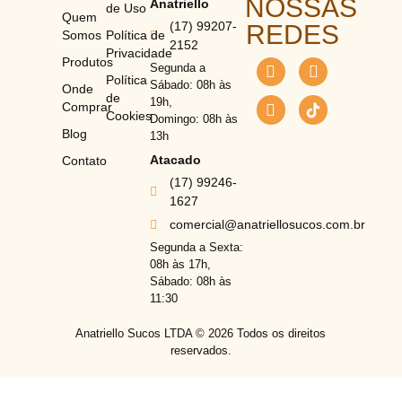
NOSSAS
Anatriello
de Uso
Quem
(17) 99207-
REDES
Somos
Política de
2152
Privacidade
Produtos
Segunda a
Política
Sábado: 08h às
Onde
de
19h,
Comprar
Cookies
Domingo: 08h às
Blog
13h
Atacado
Contato
(17) 99246-
1627
comercial@anatriellosucos.com.br
Segunda a Sexta:
08h às 17h,
Sábado: 08h às
11:30
Anatriello Sucos LTDA ©
2026
Todos os direitos
reservados.