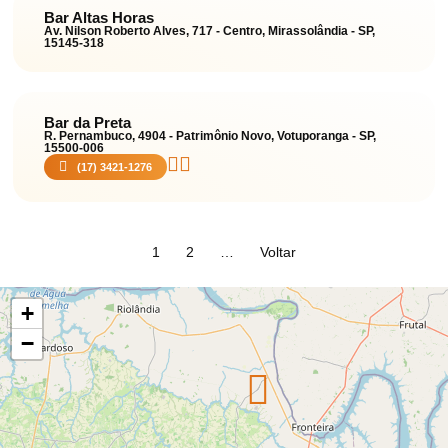
Bar Altas Horas
Av. Nilson Roberto Alves, 717 - Centro, Mirassolândia - SP,
15145-318
Bar da Preta
R. Pernambuco, 4904 - Patrimônio Novo, Votuporanga - SP,
15500-006
(17) 3421-1276
1
2
…
Voltar
+
−