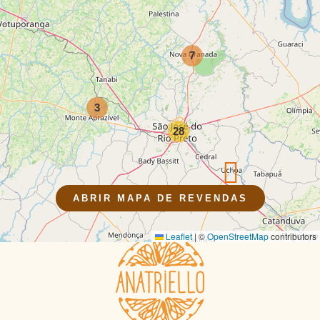
7
3
28
ABRIR MAPA DE REVENDAS
Leaflet
|
©
OpenStreetMap
contributors